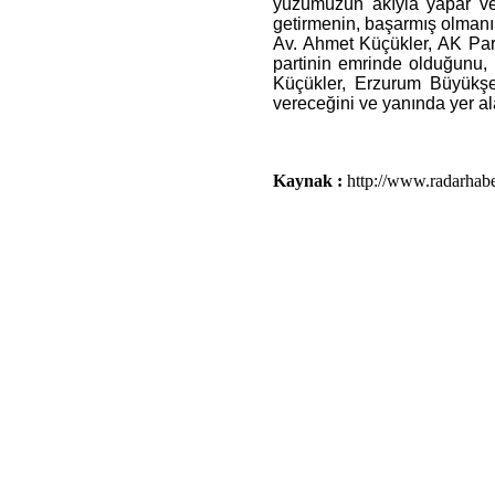
yüzümüzün akıyla yapar ve 
getirmenin, başarmış olmanı
Av. Ahmet Küçükler, AK Par
partinin emrinde olduğunu,
Küçükler, Erzurum Büyükşeh
vereceğini ve yanında yer al
Kaynak :
http://www.radarhab