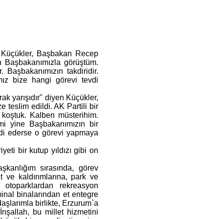
 Küçükler, Başbakan Recep
yın Başbakanımızla görüştüm.
 Başbakanımızın takdiridir.
ız bize hangi görevi tevdi
ak yarışıdır" diyen Küçükler,
 teslim edildi. AK Partili bir
 koştuk. Kalben müsterihim.
mi yine Başbakanımızın bir
evdi ederse o görevi yapmaya
eti bir kutup yıldızı gibi on
kanlığım sırasında, görev
t ve kaldırımlarına, park ve
ı otoparklardan rekreasyon
inal binalarından et entegre
daşlarımla birlikte, Erzurum`a
şallah, bu millet hizmetini