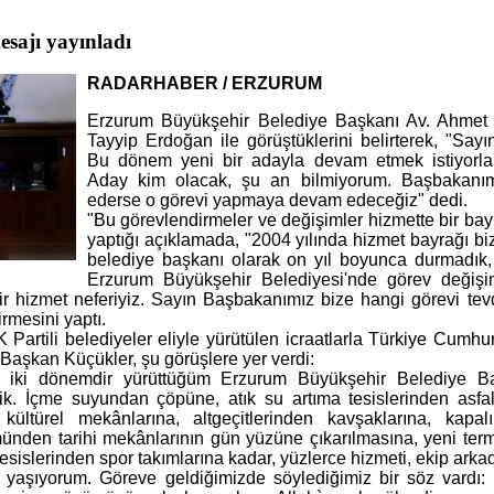
sajı yayınladı
RADARHABER / ERZURUM
Erzurum Büyükşehir Belediye Başkanı Av. Ahmet
Tayyip Erdoğan ile görüştüklerini belirterek, "Sa
Bu dönem yeni bir adayla devam etmek istiyorlar.
Aday kim olacak, şu an bilmiyorum. Başbakanım
ederse o görevi yapmaya devam edeceğiz" dedi.
"Bu görevlendirmeler ve değişimler hizmette bir bayr
yaptığı açıklamada, "2004 yılında hizmet bayrağı bize
belediye başkanı olarak on yıl boyunca durmadık,
Erzurum Büyükşehir Belediyesi'nde görev değişi
n bir hizmet neferiyiz. Sayın Başbakanımız bize hangi görevi t
mesini yaptı.
Partili belediyeler eliyle yürütülen icraatlarla Türkiye Cumhuriy
 Başkan Küçükler, şu görüşlere yer verdi:
 iki dönemdir yürüttüğüm Erzurum Büyükşehir Belediye Baş
rdik. İçme suyundan çöpüne, atık su artıma tesislerinden asfal
kültürel mekânlarına, altgeçitlerinden kavşaklarına, kapal
ünden tarihi mekânlarının gün yüzüne çıkarılmasına, yeni term
 tesislerinden spor takımlarına kadar, yüzlerce hizmeti, ekip arka
yaşıyorum. Göreve geldiğimizde söylediğimiz bir söz vardı: İn