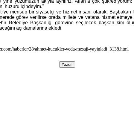
yine yüzümüzün akıyla ayrılırız. Allah`a çok şükrediyorum; 
n, huzuru içindeyim."
ti'ye mensup bir siyasetçi ve hizmet insanı olarak, Başbakan
 nerede görev verilirse orada millete ve vatana hizmet etmeye
ir Belediye Başkanlığı görevine seçilecek başkan kim olur
acağını açıklamalarına ekledi.
er.com/haberler/28/ahmet-kucukler-veda-mesaji-yayinladi_3138.html
Yazdır