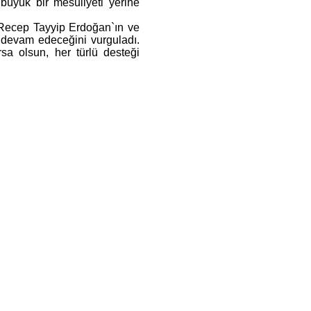
büyük bir mesuliyeti yerine
 Recep Tayyip Erdoğan`ın ve
 devam edeceğini vurguladı.
sa olsun, her türlü desteği