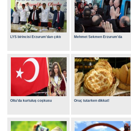
LYS birincisi Erzurum'dan çıktı
Mehmet Sekmen Erzurum'da
Oltu'da kurtuluş coşkusu
Oruç tutarken dikkat!