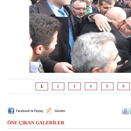
1
2
3
4
5
6
ÖNE ÇIKAN GALERİLER