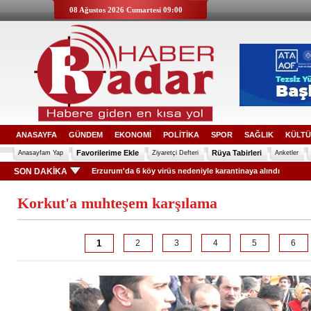
08 Ağustos 2026 Cumartesi 09:00
ANASAYFA
GÜNDEM
EKONOMİ
POLİTİKA
SPOR
SAĞLIK
KÜLTÜ
Favorilerime Ekle
Rüya Tabirleri
Anasayfam Yap
Ziyaretçi Defteri
Anketler
SON DAKİKA
Erzurum'da 6 köy virüs nedeniyle karantinaya alındı
Korkut'a muhteşem karşılama
1
2
3
4
5
6