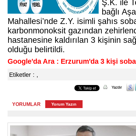
Ş.K. ile 
bağlı Aşa
Mahallesi’nde Z.Y. isimli şahıs so
karbonmonoksit gazından zehirlendi
hastanesine kaldırılan 3 kişinin sa
olduğu belirtildi.
Google'da Ara : Erzurum'da 3 kişi soba
Etiketler :
,
YORUMLAR
Yorum Yazın