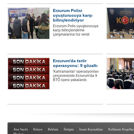
Erzurum Polisi
uyuşturucuya karşı
bilinçlendiriyor
Erzurum Polis uyuşturucuya
karşı bilinçlendirme
çalışmalarına hız verdi.
Erzurum'da terör
operasyonu: 9 gözaltı
'Kahramanlar' operasyonları
çerçevesinde Erzurum'da 9
BTÖ üyesi yakalandı.
Ana Sayfa
Künye
Reklam
İletişim
İnsan Kaynakları
Kullanım Koşullar
İlkeleri