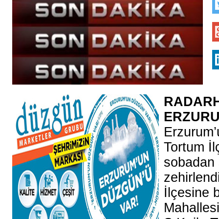
RADARH
ERZUR
Erzurum’
Tortum İlç
sobadan 
zehirlend
İlçesine 
Mahallesi