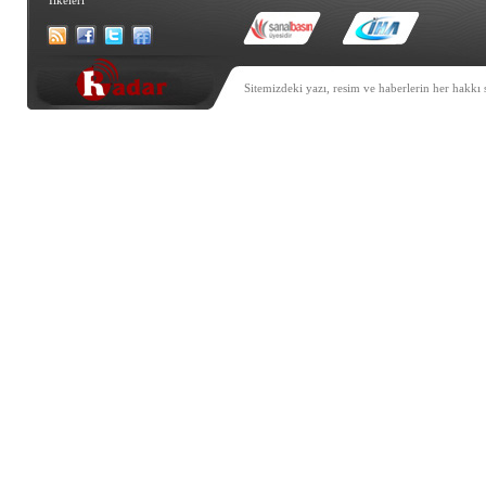
Sitemizdeki yazı, resim ve haberlerin her hakkı 