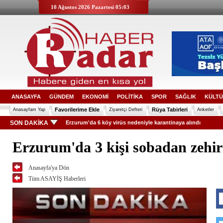
10 Ağustos 2026 Pazartesi 05:03
ANASAYFA
GÜNDEM
EKONOMİ
POLİTİKA
SPOR
SAĞLIK
KÜLTÜ
Favorilerime Ekle
Rüya Tabirleri
Anasayfam Yap
Ziyaretçi Defteri
Anketler
SON DAKİKA
Erzurum'da 6 köy virüs nedeniyle karantinaya alındı
Erzurum'da 3 kişi sobadan zehir
Anasayfa'ya Dön
Tüm ASAYİŞ Haberleri