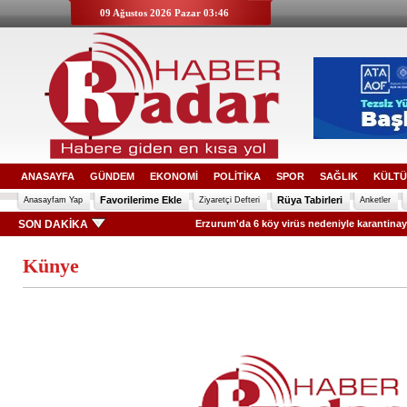
09 Ağustos 2026 Pazar 03:46
ANASAYFA
GÜNDEM
EKONOMİ
POLİTİKA
SPOR
SAĞLIK
KÜLTÜ
Favorilerime Ekle
Rüya Tabirleri
Anasayfam Yap
Ziyaretçi Defteri
Anketler
SON DAKİKA
Erzurum'da 6 köy virüs nedeniyle karantinaya alındı
Künye