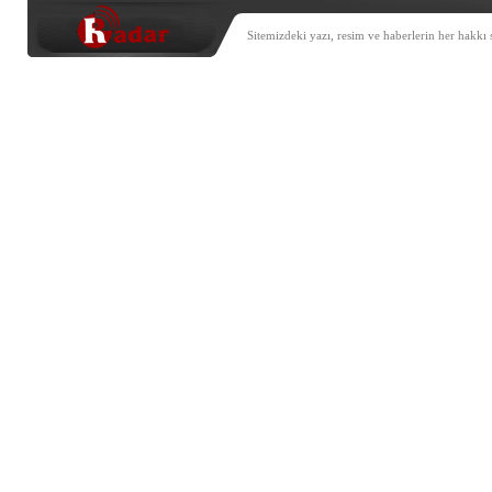
Sitemizdeki yazı, resim ve haberlerin her hakkı 