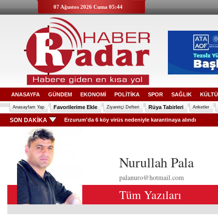
07 Ağustos 2026 Cuma 05:44
ANASAYFA
GÜNDEM
EKONOMİ
POLİTİKA
SPOR
SAĞLIK
KÜLTÜ
Favorilerime Ekle
Rüya Tabirleri
Anasayfam Yap
Ziyaretçi Defteri
Anketler
SON DAKİKA
Erzurum'da 6 köy virüs nedeniyle karantinaya alındı
Nurullah Pala
palanuro@hotmail.com
Tüm Yazıları