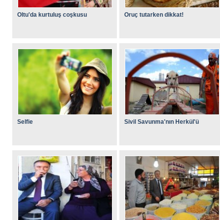
Oltu'da kurtuluş coşkusu
Oruç tutarken dikkat!
Selfie
Sivil Savunma'nın Herkül'ü