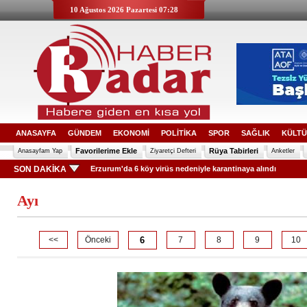
10 Ağustos 2026 Pazartesi 07:28
ANASAYFA
GÜNDEM
EKONOMİ
POLİTİKA
SPOR
SAĞLIK
KÜLTÜ
Favorilerime Ekle
Rüya Tabirleri
Anasayfam Yap
Ziyaretçi Defteri
Anketler
SON DAKİKA
Erzurum'da 6 köy virüs nedeniyle karantinaya alındı
Ayı
<<
Önceki
6
7
8
9
10