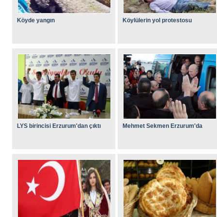
Köyde yangın
Köylülerin yol protestosu
LYS birincisi Erzurum'dan çıktı
Mehmet Sekmen Erzurum'da