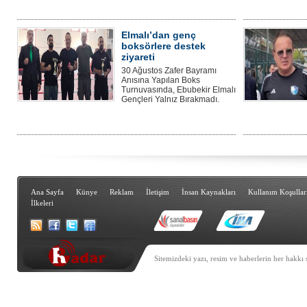
Elmalı’dan genç
boksörlere destek
ziyareti
30 Ağustos Zafer Bayramı
Anısına Yapılan Boks
Turnuvasında, Ebubekir Elmalı
Gençleri Yalnız Bırakmadı.
Ana Sayfa
Künye
Reklam
İletişim
İnsan Kaynakları
Kullanım Koşullar
İlkeleri
Sitemizdeki yazı, resim ve haberlerin her hakkı 