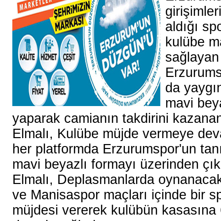
girişimle
aldığı sp
kulübe m
sağlayan
Erzurums
da yaygın
mavi beya
yaparak camianın takdirini kazana
Elmalı, Kulübe müjde vermeye deva
her platformda Erzurumspor'un tan
mavi beyazlı formayı üzerinden ç
Elmalı, Deplasmanlarda oynanacak
ve Manisaspor maçları içinde bir 
müjdesi vererek kulübün kasasına 6