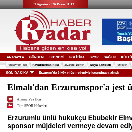
09 Ağustos 2026 Pazar 11:13
ANASAYFA
GÜNDEM
EKONOMİ
POLİTİKA
SPOR
SAĞLIK
KÜLTÜ
Favorilerime Ekle
Rüya Tabirleri
Anasayfam Yap
Ziyaretçi Defteri
Anketler
SON DAKİKA
Erzurum'da 6 köy virüs nedeniyle karantinaya alındı
Elmalı'dan Erzurumspor'a jest ü
Anasayfa'ya Dön
Tüm SPOR Haberleri
Erzurumlu ünlü hukukçu Ebubekir Elma
sponsor müjdeleri vermeye devam ediy