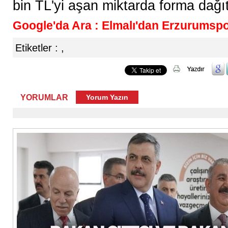
bin TL'yi aşan miktarda forma dağı
Google'da Ara : Elmalı'dan Erzurumspor
Etiketler :
,
YORUMLAR
Yorum Yazın