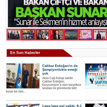
En Son Haberler
Cabbar Erdoğan'ın da
Şampiyonlukta emeği
çok
Aksu Cağ Kebap sahibi
Cabbar Erdoğan,
Erzurumspor’a olan karşılıksız
sevdası ile gönüllerde taht
kuran bir isim...
Lapa lapa gol yağdı: 8-1