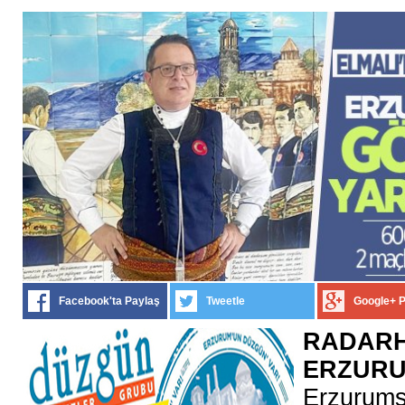
Facebook'ta Paylaş
Tweetle
Google+ 
RADARH
ERZUR
Erzurumsp