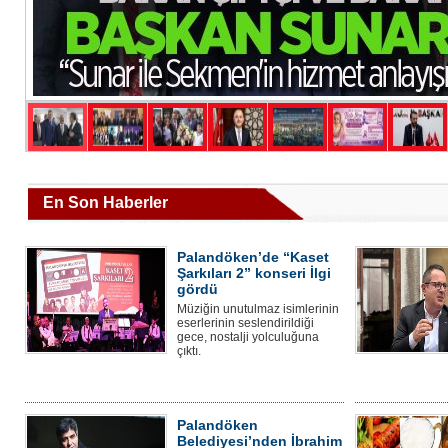
En Son Haberler
Palandöken’de “Kaset
Şarkıları 2” konseri İlgi
gördü
Müziğin unutulmaz isimlerinin
eserlerinin seslendirildiği
gece, nostalji yolculuğuna
çıktı.
Palandöken
Belediyesi’nden İbrahim