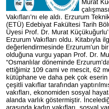
Murat Kü
çalışmas
Vakıfları’nı ele aldı.
Erzurum Teknik
(ETÜ) Edebiyat Fakültesi Tarih Bö
Üyesi Prof. Dr. Murat Küçükuğurlu’
Erzurum Vakıfları oldu. Kitabıyla ilgi
değerlendirmesinde Erzurum’un bir 
olduğuna vurgu yapan Prof. Dr. Mu
“Osmanlılar döneminde Erzurum’da v
ettiğimiz 109 cami ve mescit, 62 m
kütüphane ve daha pek çok eserin 
çeşitli vakıflar tarafından yaptırılm
vakıfları, ekonomiden sosyal haya
alanda varlık göstermiştir. İnceledi
arasında kadın vakıfları, sosyal yar