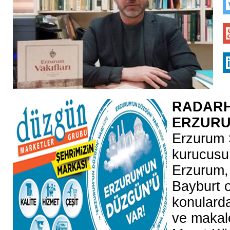
RADARH
ERZUR
Erzurum Ş
kurucusu
Erzurum,
Bayburt o
konularda
ve makal