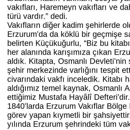
vakıfları, Haremeyn vakıfları ve d
türü vardır.” dedi.
Vakıfların diğer kadim şehirlerde ol
Erzurum’da da köklü bir geçmişe s
belirten Küçükuğurlu, “Biz bu kitab
her alanında karışımıza çıkan Erzu
aldık. Kitapta, Osmanlı Devleti’ni
şehir merkezinde varlığını tespit et
civarındaki vakfı inceledik. Kitabı 
aldığımız temel kaynak, Osmanlı Ar
ettiğimiz Mustafa Hayâlî Defteri’dir
1840’larda Erzurum Vakıflar Bölge
görev yapan kıymetli bir şahsiyetti
yılında Erzurum şehrindeki tüm vakı