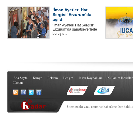
‘İman Ayetleri Hat
Sergisi’ Erzurum’da
açıldı
‘İman Ayetleri Hat Sergisi’
Erzurum’da sanatseverlerle
buluştu...
Ana Sayfa
Künye
Reklam
İletişim
İnsan Kaynakları
Kullanım Koşullar
İlkeleri
Sitemizdeki yazı, resim ve haberlerin her hakkı 