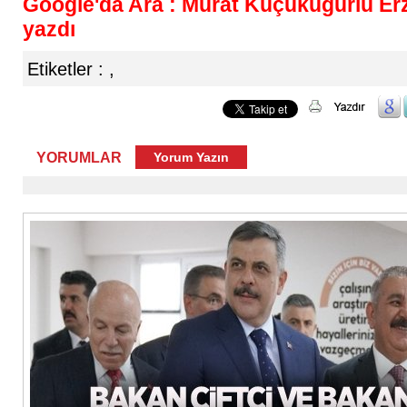
Google'da Ara : Murat Küçükuğurlu Erz
yazdı
Etiketler :
,
YORUMLAR
Yorum Yazın