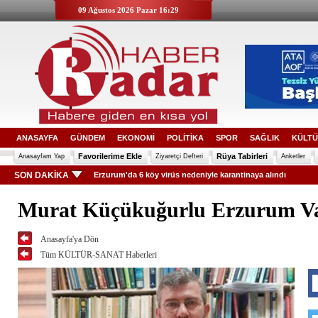
09 Ağustos 2026 Pazar 16:29
ANASAYFA
GÜNDEM
EKONOMİ
POLİTİKA
SPOR
SAĞLIK
KÜLTÜ
Favorilerime Ekle
Rüya Tabirleri
Anasayfam Yap
Ziyaretçi Defteri
Anketler
SON DAKİKA
Erzurum'da 6 köy virüs nedeniyle karantinaya alındı
Murat Küçükuğurlu Erzurum Vak
Anasayfa'ya Dön
Tüm KÜLTÜR-SANAT Haberleri