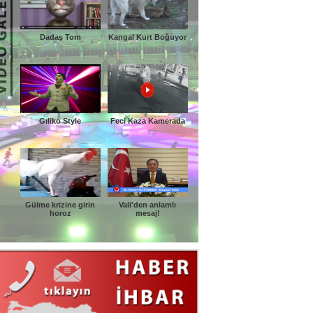
Dadaş Tom
Kangal Kurt Boğuyor
Gıliko Style
Feci Kaza Kamerada
Gülme krizine girin
Vali'den anlamlı
horoz
mesaj!