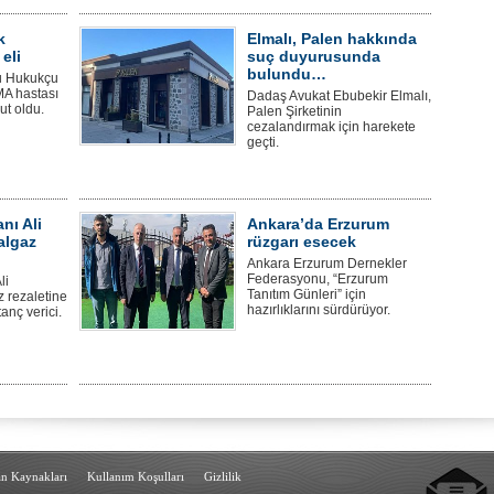
k
Elmalı, Palen hakkında
eli
suç duyurusunda
bulundu…
u Hukukçu
MA hastası
Dadaş Avukat Ebubekir Elmalı,
t oldu.
Palen Şirketinin
cezalandırmak için harekete
geçti.
anı Ali
Ankara’da Erzurum
algaz
rüzgarı esecek
Ankara Erzurum Dernekler
Federasyonu, “Erzurum
li
Tanıtım Günleri” için
 rezaletine
hazırlıklarını sürdürüyor.
anç verici.
an Kaynakları
Kullanım Koşulları
Gizlilik