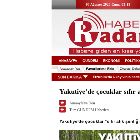
07 Ağustos 2026 Cuma 03:19
ANASAYFA
GÜNDEM
EKONOMİ
POLİTİK
Favorilerime Ekle
Anasayfam Yap
Ziyaretçi Defter
SON DAKİKA
Erzurum'da 6 köy virüs neden
Yakutiye’de çocuklar sıfır a
Anasayfa'ya Dön
Tüm GÜNDEM Haberleri
Yakutiye'de çocuklar "sıfır atık şenli