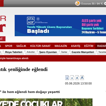
Erzurum
31 / 14 °C
A
SPOR
SAĞLIK
KÜLTÜR-SANAT
MAGAZİN
ASAYİŞ
EĞİTİM
RADAR
Rüya Tabirleri
Şans Oyunları
Gazete Manşetleri
i
Anketler
İlanlar
Yazarla
iyle karantinaya alındı
tık şenliğinde eğlendi
05.06.2026 13:50:00
ği" ile hem eğlendi hem doğayı yeşertti