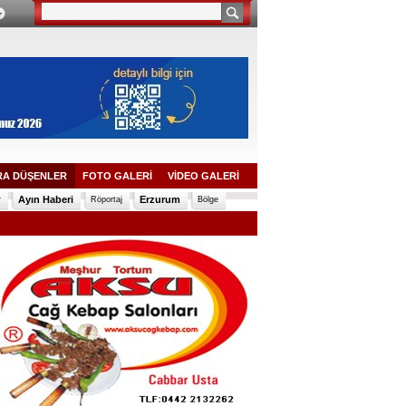
A DÜŞENLER
FOTO GALERİ
VİDEO GALERİ
Ayın Haberi
Erzurum
r
Röportaj
Bölge
Erzurum'a şehit ateşi düştü