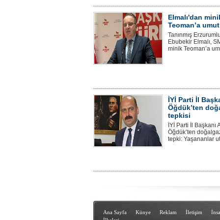
Elmalı'dan mini
Teoman’a umut 
Tanınmış Erzuruml
Ebubekir Elmalı, S
minik Teoman’a umu
İYİ Parti İl Başk
Öğdük’ten doğ
tepkisi
İYİ Parti İl Başkanı A
Öğdük’ten doğalgaz
tepki: Yaşananlar ut
Ana Sayfa
Künye
Reklam
İletişim
İns