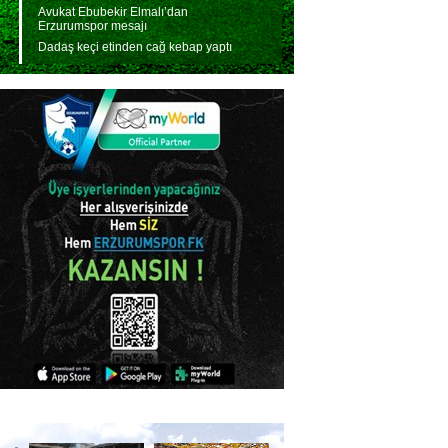
Avukat Ebubekir Elmalı’dan
Erzurumspor mesajı
Dadaş keçi etinden cağ kebap yaptı