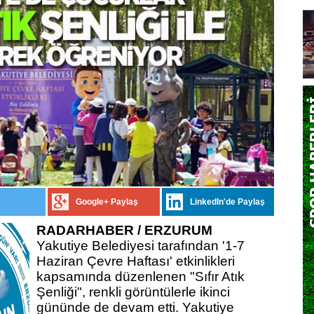
Google+ Paylaş
LinkedIn'de Paylaş
RADARHABER / ERZURUM
Yakutiye Belediyesi tarafından '1-7
Haziran Çevre Haftası' etkinlikleri
kapsamında düzenlenen "Sıfır Atık
Şenliği", renkli görüntülerle ikinci
gününde de devam etti.
Yakutiye