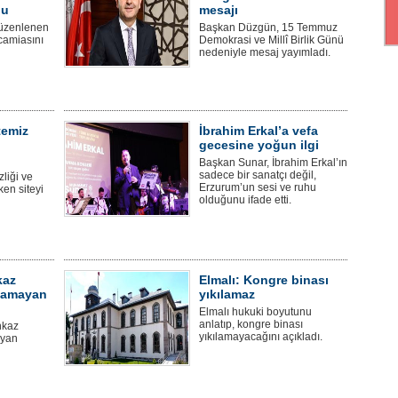
du
mesajı
üzenlenen
Başkan Düzgün, 15 Temmuz
camiasını
Demokrasi ve Millî Birlik Günü
nedeniyle mesaj yayımladı.
temiz
İbrahim Erkal’a vefa
gecesine yoğun ilgi
Başkan Sunar, İbrahim Erkal’ın
sadece bir sanatçı değil,
liği ve
Erzurum’un sesi ve ruhu
ken siteyi
olduğunu ifade etti.
kaz
Elmalı: Kongre binası
ılamayan
yıkılamaz
Elmalı hukuki boyutunu
anlatıp, kongre binası
nkaz
yıkılamayacağını açıkladı.
ayan