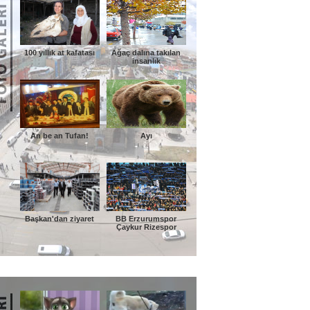
100 yıllık at kafatası
Ağaç dalına takılan
insanlık
An be an Tufan!
Ayı
Başkan'dan ziyaret
BB Erzurumspor
Çaykur Rizespor