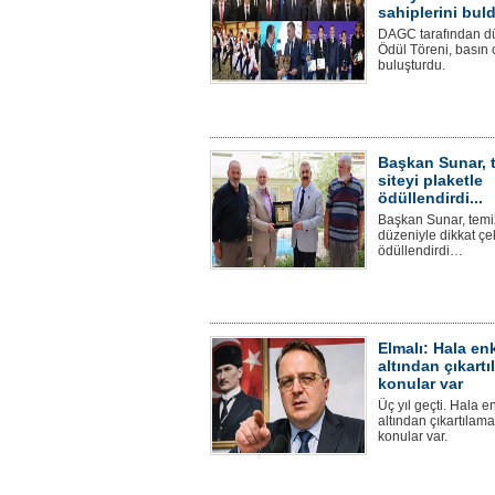
sahiplerini bul
DAGC tarafından d
Ödül Töreni, basın 
buluşturdu.
Başkan Sunar, 
siteyi plaketle
ödüllendirdi...
Başkan Sunar, temiz
düzeniyle dikkat çe
ödüllendirdi…
Elmalı: Hala en
altından çıkart
konular var
Üç yıl geçti. Hala e
altından çıkartılam
konular var.