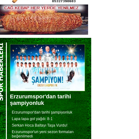
Erzurumspor'dan tarihi
şampiyonluk
Erzurumspor'dan tarihi şampiyonluk
Lapa lapa gol yağdı: 8-1
Serkan Hoca Baltayı Taşa Vurdu!
Erzurumspor'un yeni sezon formaları
beğenilmedi