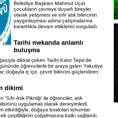
Belediye Başkanı Mahmut Uçar,
çocukların çevreye duyarlı bireyler
olarak yetişmesi ve sıfır atık bilincinin
yaygınlaşması adına çalışmalarına
kararlılıkla devam ettiklerini vurguladı.
Tarihi mekanda anlamlı
buluşma
oğasıyla dikkat çeken Tarihi Kalor Tepe'de
ci gününde öğrencilerle bir araya gelen Yakutiye
 doğayla iç içe, çevre bilincini güçlendiren
m dikimi
ıfır Atık Pikniği' ile öğrenciler, atık
ltürünü uygulamalı olarak deneyimledi.
m etkinliğiyle, doğaya bırakılan tohumlar
ek çeşitliliğinin çoğalmasına katkı sağlandı.