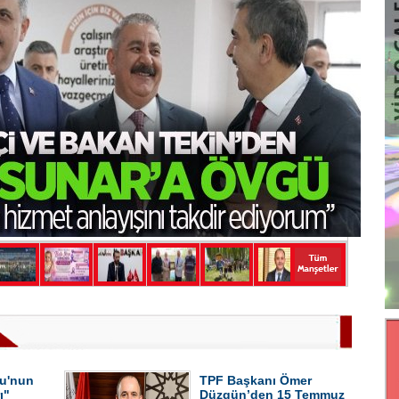
u'nun
TPF Başkanı Ömer
ı"
Düzgün’den 15 Temmuz