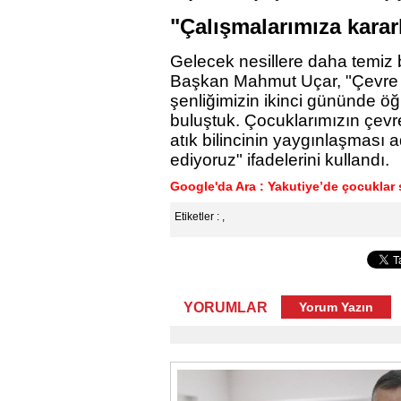
"Çalışmalarımıza karar
Gelecek nesillere daha temiz b
Başkan Mahmut Uçar, "Çevre 
şenliğimizin ikinci gününde öğr
buluştuk. Çocuklarımızın çevrey
atık bilincinin yaygınlaşması 
ediyoruz" ifadelerini kullandı.
Google'da Ara : Yakutiye’de çocuklar s
Etiketler :
,
YORUMLAR
Yorum Yazın