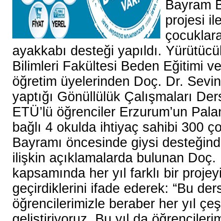
Bayram B
projesi il
çocuklara
ayakkabı desteği yapıldı.
Yürütücü
Bilimleri Fakültesi Beden Eğitimi 
öğretim üyelerinden Doç. Dr. Sevi
yaptığı Gönüllülük Çalışmaları De
ETÜ’lü öğrenciler Erzurum’un Pala
bağlı 4 okulda ihtiyaç sahibi 300
Bayramı öncesinde giysi desteğin
ilişkin açıklamalarda bulunan Doç.
kapsamında her yıl farklı bir projey
geçirdiklerini ifade ederek: “Bu d
öğrencilerimizle beraber her yıl çeşi
geliştiriyoruz. Bu yıl da öğrencilerim