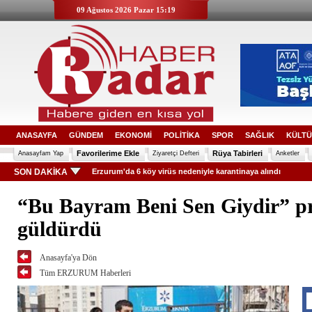
09 Ağustos 2026 Pazar 15:19
ANASAYFA
GÜNDEM
EKONOMİ
POLİTİKA
SPOR
SAĞLIK
KÜLTÜ
Favorilerime Ekle
Rüya Tabirleri
Anasayfam Yap
Ziyaretçi Defteri
Anketler
SON DAKİKA
Erzurum'da 6 köy virüs nedeniyle karantinaya alındı
“Bu Bayram Beni Sen Giydir” pr
güldürdü
Anasayfa'ya Dön
Tüm ERZURUM Haberleri