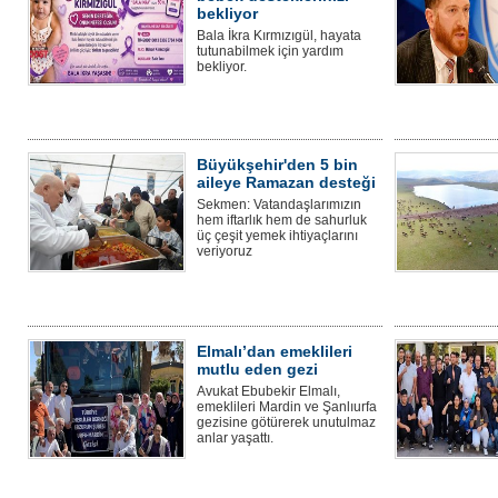
bekliyor
Bala İkra Kırmızıgül, hayata
tutunabilmek için yardım
bekliyor.
Büyükşehir'den 5 bin
aileye Ramazan desteği
Sekmen: Vatandaşlarımızın
hem iftarlık hem de sahurluk
üç çeşit yemek ihtiyaçlarını
veriyoruz
Elmalı’dan emeklileri
mutlu eden gezi
Avukat Ebubekir Elmalı,
emeklileri Mardin ve Şanlıurfa
gezisine götürerek unutulmaz
anlar yaşattı.