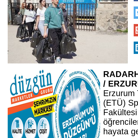
RADAR
/
ERZU
Erzurum T
(ETÜ) Spo
Fakültesi
öğrencil
hayata ge