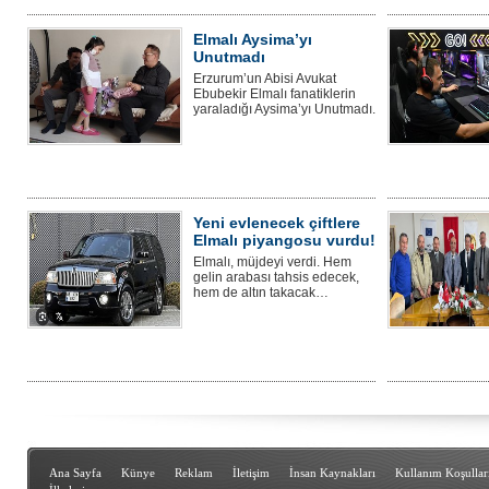
Elmalı Aysima’yı
Unutmadı
Erzurum’un Abisi Avukat
Ebubekir Elmalı fanatiklerin
yaraladığı Aysima’yı Unutmadı.
Yeni evlenecek çiftlere
Elmalı piyangosu vurdu!
Elmalı, müjdeyi verdi. Hem
gelin arabası tahsis edecek,
hem de altın takacak…
Ana Sayfa
Künye
Reklam
İletişim
İnsan Kaynakları
Kullanım Koşullar