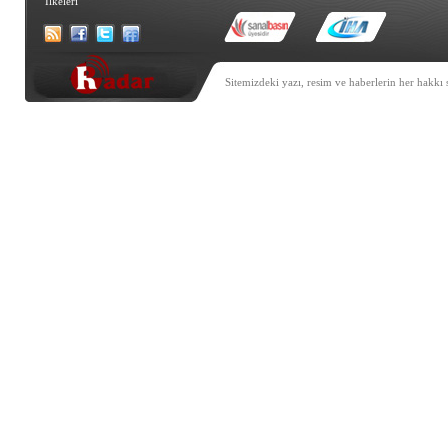
İlkeleri
Sitemizdeki yazı, resim ve haberlerin her hakkı 