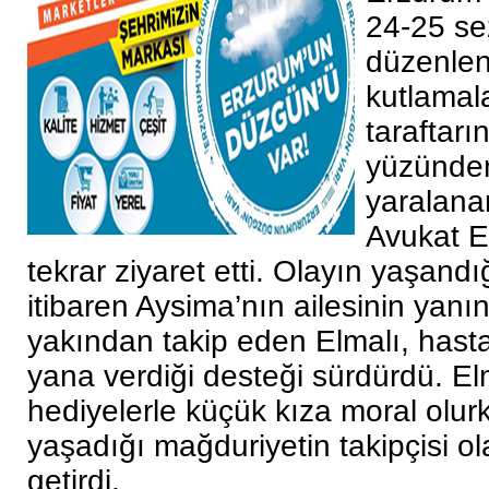
24-25 s
düzenle
kutlamala
taraftarı
yüzünden
yaralana
Avukat E
tekrar ziyaret etti.
Olayın yaşandığ
itibaren Aysima’nın ailesinin yanı
yakından takip eden Elmalı, hast
yana verdiği desteği sürdürdü. Elm
hediyelerle küçük kıza moral olurk
yaşadığı mağduriyetin takipçisi ol
getirdi.