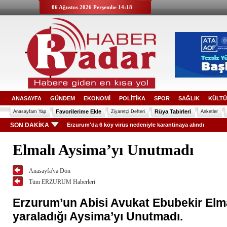
06 Ağustos 2026 Perşembe 14:18
ANASAYFA
GÜNDEM
EKONOMİ
POLİTİKA
SPOR
SAĞLIK
KÜLTÜ
Favorilerime Ekle
Rüya Tabirleri
Anasayfam Yap
Ziyaretçi Defteri
Anketler
SON DAKİKA
Erzurum'da 6 köy virüs nedeniyle karantinaya alındı
Elmalı Aysima’yı Unutmadı
Anasayfa'ya Dön
Tüm ERZURUM Haberleri
Erzurum’un Abisi Avukat Ebubekir Elmal
yaraladığı Aysima’yı Unutmadı.