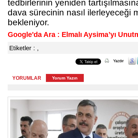
tedbirlerinin yeniden tartışılması
dava sürecinin nasıl ilerleyeceği 
bekleniyor.
Google'da Ara : Elmalı Aysima’yı Unut
Etiketler :
,
YORUMLAR
Yorum Yazın