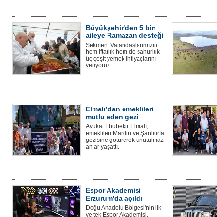
Büyükşehir'den 5 bin
aileye Ramazan desteği
Sekmen: Vatandaşlarımızın
hem iftarlık hem de sahurluk
üç çeşit yemek ihtiyaçlarını
veriyoruz
Elmalı’dan emeklileri
mutlu eden gezi
Avukat Ebubekir Elmalı,
emeklileri Mardin ve Şanlıurfa
gezisine götürerek unutulmaz
anlar yaşattı.
Espor Akademisi
Erzurum'da açıldı
Doğu Anadolu Bölgesi'nin ilk
ve tek Espor Akademisi,