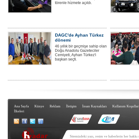
törenle hizmete açıldı.
DAGC'de Ayhan Türkez
dönemi
46 yıllık bir geçmişe sahip olan
Doğu Anadolu Gazeteciler
Cemiyeti, Ayhan Türkez'i
başkan seçti.
Ana Sayfa
Künye
Reklam
İletişim
İnsan Kaynakları
Kullanım Koşullar
İlkeleri
Sitemizdeki yazı, resim ve haberlerin her hakkı 