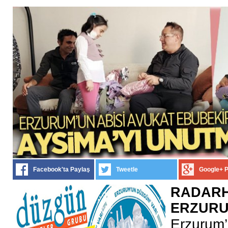
Facebook'ta Paylaş
Tweetle
Google+ 
RADARH
ERZUR
Erzurum’