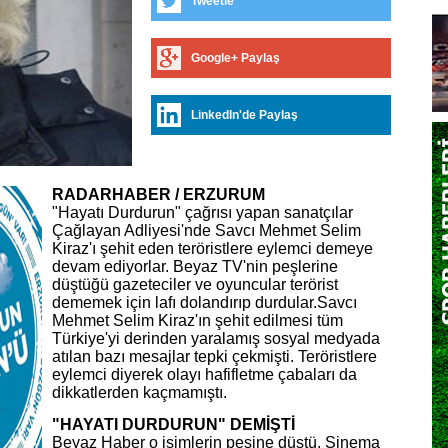
Tweetle
Google+ Paylaş
LinkedIn'de Paylaş
RADARHABER / ERZURUM
"Hayatı Durdurun" çağrısı yapan sanatçılar
Çağlayan Adliyesi'nde Savcı Mehmet Selim
Kiraz'ı şehit eden teröristlere eylemci demeye
devam ediyorlar. Beyaz TV'nin peşlerine
düştüğü gazeteciler ve oyuncular terörist
dememek için lafı dolandırıp durdular.
Savcı
Mehmet Selim Kiraz'ın şehit edilmesi tüm
Türkiye'yi derinden yaralamış sosyal medyada
atılan bazı mesajlar tepki çekmişti. Teröristlere
eylemci diyerek olayı hafifletme çabaları da
dikkatlerden kaçmamıştı.
"HAYATI DURDURUN" DEMİŞTİ
Beyaz Haber o isimlerin peşine düştü. Sinema