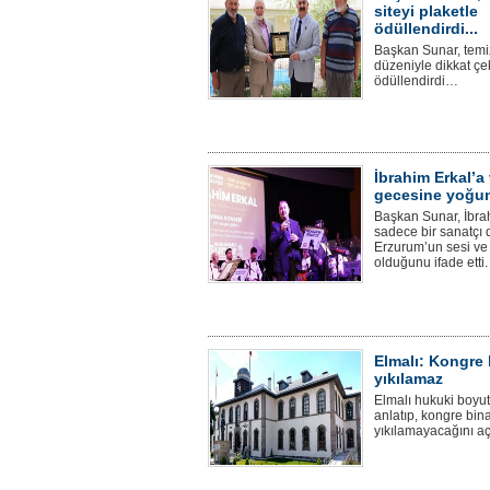
siteyi plaketle
ödüllendirdi...
Başkan Sunar, temiz
düzeniyle dikkat çe
ödüllendirdi…
İbrahim Erkal’a
gecesine yoğun
Başkan Sunar, İbrah
sadece bir sanatçı d
Erzurum’un sesi ve
olduğunu ifade etti.
Elmalı: Kongre 
yıkılamaz
Elmalı hukuki boyu
anlatıp, kongre bina
yıkılamayacağını aç