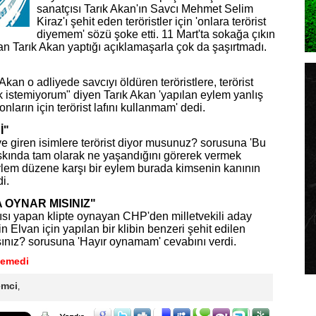
sanatçısı Tarık Akan'ın Savcı Mehmet Selim
Kiraz'ı şehit eden teröristler için 'onlara terörist
diyemem' sözü şoke etti. 11 Mart'ta sokağa çıkın
an Tarık Akan yaptığı açıklamaşarla çok da şaşırtmadı.
Akan o adliyede savcıyı öldüren teröristlere, terörist
k istemiyorum" diyen Tarık Akan 'yapılan eylem yanlış
nların için terörist lafını kullanmam' dedi.
İ"
e giren isimlere terörist diyor musunuz? sorusuna 'Bu
kında tam olarak ne yaşandığını görerek vermek
eylem düzene karşı bir eylem burada kimsenin kanının
i.
A OYNAR MISINIZ"
ısı yapan klipte oynayan CHP'den milletvekili aday
n Elvan için yapılan bir klibin benzeri şehit edilen
sınız? sorusuna 'Hayır oynamam' cevabını verdi.
yemedi
emci
,