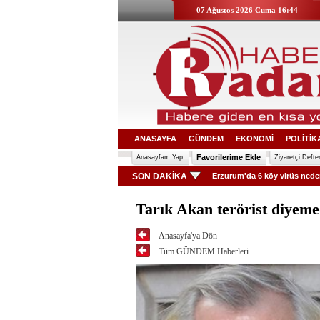
07 Ağustos 2026 Cuma 16:44
ANASAYFA
GÜNDEM
EKONOMİ
POLİTİK
Favorilerime Ekle
Anasayfam Yap
Ziyaretçi Defter
SON DAKİKA
Erzurum'da 6 köy virüs neden
Tarık Akan terörist diyeme
Anasayfa'ya Dön
Tüm GÜNDEM Haberleri