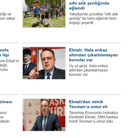
sıfır atık şenliğinde
eğlendi
liği ve
Yakutiye'de çocuklar "sıfır atık
ken siteyi
şenliği" ile hem eğlendi hem
doğayı yeşertti
 vefa
Elmalı: Hala enkaz
 ilgi
altından çıkartılamayan
konular var
im Erkal’ın
eğil,
Üç yıl geçti. Hala enkaz
 ruhu
altından çıkartılamayan
konular var.
binası
Elmalı'dan minik
Teoman’a umut eli
tunu
Tanınmış Erzurumlu Hukukçu
sı
Ebubekir Elmalı, SMA hastası
ıkladı.
minik Teoman’a umut oldu.