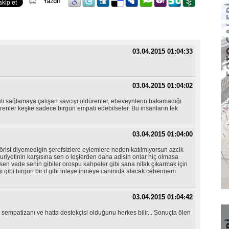
03.04.2015 01:04:33
03.04.2015 01:04:02
leti sağlamaya çalışan savcıyı öldürenler, ebeveynlerin bakamadığı
renler keşke sadece birgün empati edebilseler. Bu insanların tek
03.04.2015 01:04:00
rörist diyemedigin şerefsizlere eylemlere neden katılmıyorsun azcik
uriyetinin karşısına sen o leşlerden daha adisin onlar hiç olmasa
 sen vede senin gibiler orospu kahpeler gibi sana nifak çıkarmak için
ı gibi birgün bir it gibi inleye inmeye caninida alacak cehennem
03.04.2015 01:04:42
 sempatizanı ve hatta destekçisi olduğunu herkes bilir... Sonuçta ölen