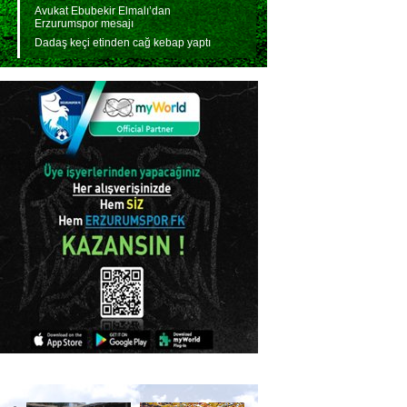
Avukat Ebubekir Elmalı’dan
Erzurumspor mesajı
Dadaş keçi etinden cağ kebap yaptı