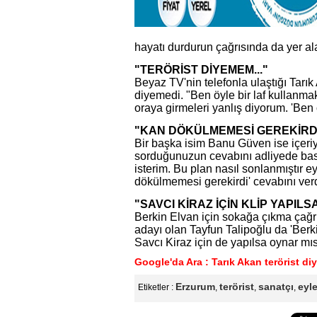
hayatı durdurun çağrısında da yer al
"TERÖRİST DİYEMEM..."
Beyaz TV'nin telefonla ulaştığı Tarık 
diyemedi. "Ben öyle bir laf kullanma
oraya girmeleri yanlış diyorum. 'Ben o
"KAN DÖKÜLMEMESİ GEREKİRD
Bir başka isim Banu Güven ise içeriy
sorduğunuzun cevabını adliyede bas
isterim. Bu plan nasıl sonlanmıştır 
dökülmemesi gerekirdi' cevabını verd
"SAVCI KİRAZ İÇİN KLİP YAPILS
Berkin Elvan için sokağa çıkma çağr
adayı olan Tayfun Talipoğlu da 'Berki
Savcı Kiraz için de yapılsa oynar mı
Google'da Ara : Tarık Akan terörist di
Erzurum
terörist
sanatçı
eyl
Etiketler :
,
,
,