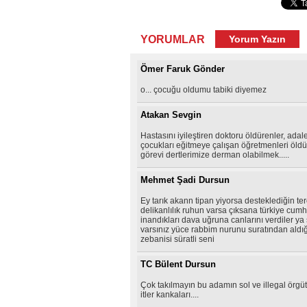
YORUMLAR
Yorum Yazın
Ömer Faruk Gönder
o... çocuğu oldumu tabiki diyemez
Atakan Sevgin
Hastasını iyileştiren doktoru öldürenler, ada
çocukları eğitmeye çalışan öğretmenleri öldü
görevi dertlerimize derman olabilmek.....
Mehmet Şadi Dursun
Ey tarık akann tipan yiyorsa desteklediğin te
delikanlılık ruhun varsa çıksana türkiye cumh
inandıkları dava uğruna canlarını verdiler ya
varsınız yüce rabbim nurunu suratından aldığ
zebanisi süratli seni
TC Bülent Dursun
Çok takılmayın bu adamın sol ve illegal örgüt
itler kankaları....