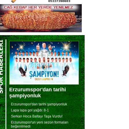
Erzurumspor'dan tarihi
şampiyonluk
Erzurumspor'dan tarihi şampiyonluk
Lapa lapa gol yağdı: 8-1
Serkan Hoca Baltayı Taşa Vurdu!
Erzurumspor'un yeni sezon formaları
beğenilmedi