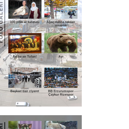
100 yıllık at kafatası
Ağaç dalına takılan
insanlık
An be an Tufan!
Ayı
Başkan'dan ziyaret
BB Erzurumspor
Çaykur Rizespor