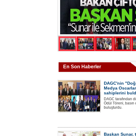
En Son Haberler
DAGC'nin "Doğ
Medya Oscarlar
sahiplerini bul
DAGC tarafından d
Ödül Töreni, basın 
buluşturdu.
Başkan Sunar, 