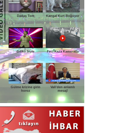
Dadaş Tom
Kangal Kurt Boğuyor
Gıliko Style
Feci Kaza Kamerada
Gülme krizine girin
Vali'den anlamlı
horoz
mesaj!