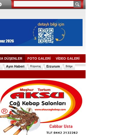
A DÜŞENLER
FOTO GALERİ
VİDEO GALERİ
Ayın Haberi
Erzurum
r
Röportaj
Bölge
Erzurum'a şehit ateşi düştü