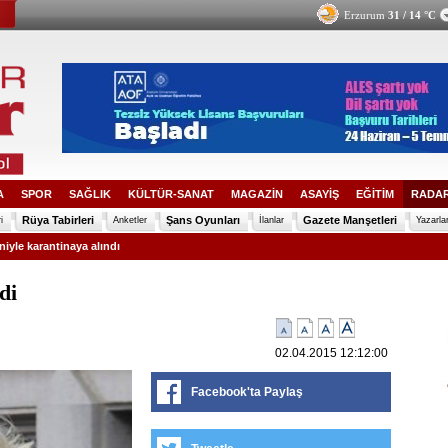
Erzurum
31 / 14 °C
A
SPOR
SAĞLIK
KÜLTÜR-SANAT
MAGAZİN
ASAYİŞ
EĞİTİM
RADAR
Rüya Tabirleri
Şans Oyunları
Gazete Manşetleri
i
Anketler
İlanlar
Yazarla
iyle karantinaya alındı
di
02.04.2015 12:12:00
Facebook'ta Paylaş