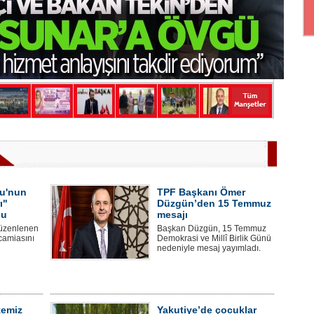
u'nun
TPF Başkanı Ömer
ı"
Düzgün’den 15 Temmuz
du
mesajı
üzenlenen
Başkan Düzgün, 15 Temmuz
camiasını
Demokrasi ve Millî Birlik Günü
nedeniyle mesaj yayımladı.
temiz
Yakutiye’de çocuklar