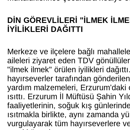
DİN GÖREVLİLERİ "İLMEK İLM
İYİLİKLERİ DAĞITTI
Merkeze ve ilçelere bağlı mahallele
aileleri ziyaret eden TDV gönüllüleri 
"ilmek ilmek" örülen iyilikleri dağıtt
hayırseverler tarafından gönderile
yardım malzemeleri, Erzurum’daki 
ısıttı. Erzurum İl Müftüsü Şahin Yıl
faaliyetlerinin, soğuk kış günlerin
ısıtmakla birlikte, aynı zamanda yür
vurgulayarak tüm hayırseverlere v