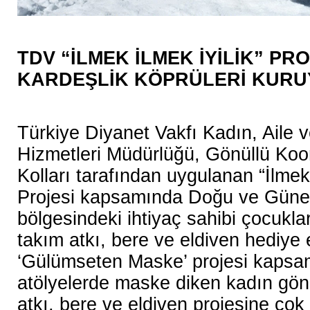
TDV “İLMEK İLMEK İYİLİK” PRO
KARDEŞLİK KÖPRÜLERİ KUR
Türkiye Diyanet Vakfı Kadın, Aile 
Hizmetleri Müdürlüğü, Gönüllü Koo
Kolları tarafından uygulanan “İlmek 
Projesi kapsamında Doğu ve Gün
bölgesindeki ihtiyaç sahibi çocukla
takım atkı, bere ve eldiven hediye 
‘Gülümseten Maske’ projesi kapsa
atölyelerde maske diken kadın gönü
atkı, bere ve eldiven projesine çok