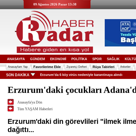
09 Ağustos 2026 Pazar 13:38
ANASAYFA
GÜNDEM
EKONOMİ
POLİTİKA
SPOR
SAĞLIK
KÜLTÜ
Favorilerime Ekle
Rüya Tabirleri
Anasayfam Yap
Ziyaretçi Defteri
Anketler
SON DAKİKA
Erzurum'da 6 köy virüs nedeniyle karantinaya alındı
Erzurum'daki çocukları Adana'da
Anasayfa'ya Dön
Tüm YAŞAM Haberleri
Erzurum'daki din görevlileri "ilmek ilmek
dağıttı...