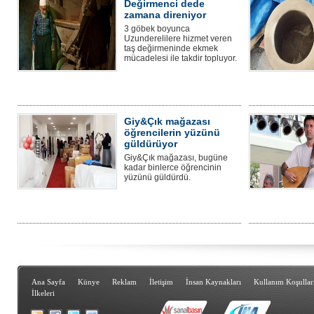
Değirmenci dede
zamana direniyor
3 göbek boyunca
Uzunderelilere hizmet veren
taş değirmeninde ekmek
mücadelesi ile takdir topluyor.
Giy&Çık mağazası
öğrencilerin yüzünü
güldürüyor
Giy&Çık mağazası, bugüne
kadar binlerce öğrencinin
yüzünü güldürdü.
Ana Sayfa
Künye
Reklam
İletişim
İnsan Kaynakları
Kullanım Koşullar
İlkeleri