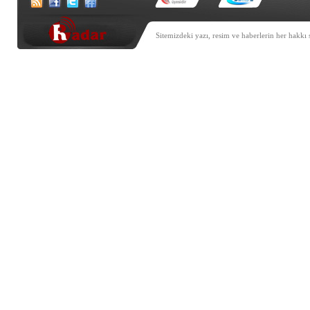
Sitemizdeki yazı, resim ve haberlerin her hakkı 