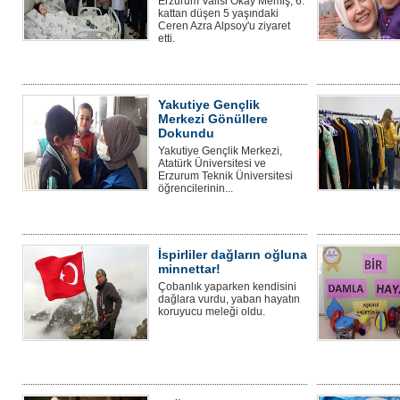
Erzurum Valisi Okay Memiş, 6.
kattan düşen 5 yaşındaki
Ceren Azra Alpsoy'u ziyaret
etti.
Yakutiye Gençlik
Merkezi Gönüllere
Dokundu
Yakutiye Gençlik Merkezi,
Atatürk Üniversitesi ve
Erzurum Teknik Üniversitesi
öğrencilerinin...
İspirliler dağların oğluna
minnettar!
Çobanlık yaparken kendisini
dağlara vurdu, yaban hayatın
koruyucu meleği oldu.