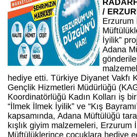
RADAR
/
ERZU
Erzurum İ
Müftülükl
İyilik” p
Adana Mü
gönderile
malzemele
hediye etti. Türkiye Diyanet Vakfı 
Gençlik Hizmetleri Müdürlüğü (KA
Koordinatörlüğü Kadın Kolları iş bir
“İlmek İlmek İyilik” ve “Kış Bayramı
kapsamında, Adana Müftülüğü tara
kışlık giyim malzemeleri, Erzurum İl
Müftülüklerince çocuklara hediye ed