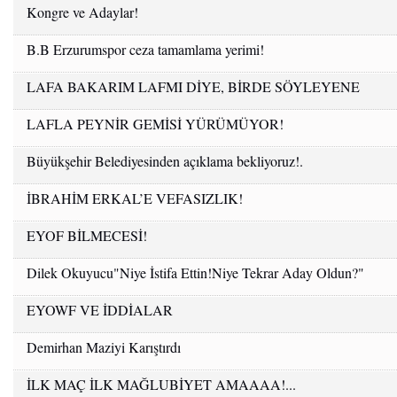
Kongre ve Adaylar!
B.B Erzurumspor ceza tamamlama yerimi!
LAFA BAKARIM LAFMI DİYE, BİRDE SÖYLEYENE
BAKARIM ADAMMI DİYE!
LAFLA PEYNİR GEMİSİ YÜRÜMÜYOR!
Büyükşehir Belediyesinden açıklama bekliyoruz!.
İBRAHİM ERKAL’E VEFASIZLIK!
EYOF BİLMECESİ!
Dilek Okuyucu"Niye İstifa Ettin!Niye Tekrar Aday Oldun?"
EYOWF VE İDDİALAR
Demirhan Maziyi Karıştırdı
İLK MAÇ İLK MAĞLUBİYET AMAAAA!...