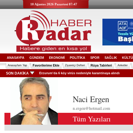
10 Ağustos 2026 Pazartesi 07:47
ANASAYFA
GÜNDEM
EKONOMİ
POLİTİKA
SPOR
SAĞLIK
KÜLTÜ
Favorilerime Ekle
Rüya Tabirleri
Anasayfam Yap
Ziyaretçi Defteri
Anketler
SON DAKİKA
Erzurum'da 6 köy virüs nedeniyle karantinaya alındı
Naci Ergen
n.ergen@hotmail.com
Tüm Yazıları